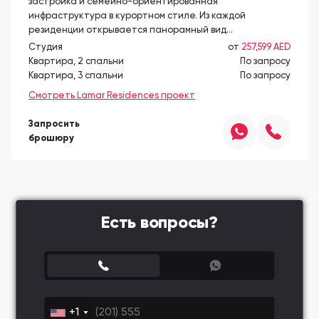
застройка и семейно-ориентированная
инфраструктура в курортном стиле. Из каждой
резиденции открывается панорамный вид…
Студия
от
257,599 AED
Квартира, 2 спальни
По запросу
Квартира, 3 спальни
По запросу
Смотреть Lamar Residences проект
Запросить
брошюру
Есть вопросы?
+1