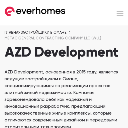
ГЛАВНАЯ
ЗАСТРОЙЩИКИ В ОМАНЕ
MENU
MENU
MENU
НОВОСТРОЙКИ В ОМАНЕ
РАЙОНЫ
ЗАСТРОЙЩИКИ В ОМАНЕ
METAC GENERAL CONTRACTING COMPANY LLC (WLL)
AZD Development
Квартиры
от 257,599 AED
Таунхаусы
AZD Development, основанная в 2015 году, является
от 596,284 AED
Eagle Hills Properties
Majid Al Futtaim
ведущим застройщиком в Омане,
специализирующимся на реализации проектов
Виллы
элитной жилой недвижимости. Компания
от 936,561 AED
зарекомендовала себя как надежный и
инновационный разработчик, предлагающий
Студии
Wadi Zaha
Hay Al Wafa Apartm
высококачественные жилые комплексы, которые
от 257,599 AED
Wadi Zaha, Султан Хайтам-Сити
Hay Al Wafa Apartme
отличаются современным дизайном и передовыми
Muriya Tourism
Omran
строительными технологиями.