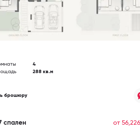
омнаты
4
лощадь
288
кв.м
ть брошюру
7 спален
от 56,22