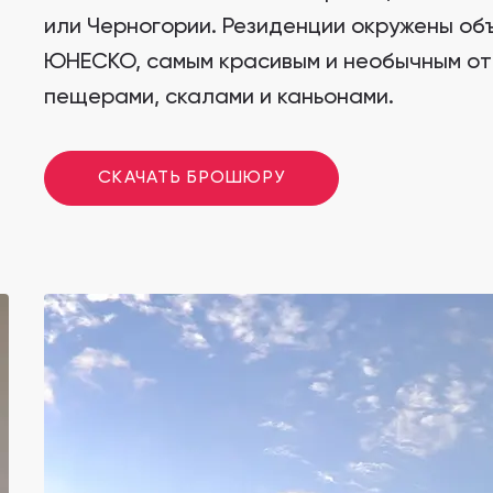
Все Проекты
Wadi Zaha
или Черногории. Резиденции окружены об
Wadi Zaha, Султан Хайтам-Сити
ЮНЕСКО, самым красивым и необычным оте
Wadi Zaha
пещерами, скалами и каньонами.
Wadi Zaha, Султан Хайтам-Сити
Wadi Zaha
СКАЧАТЬ БРОШЮРУ
Wadi Zaha, Султан Хайтам-Сити
Wadi Zaha
Wadi Zaha, Султан Хайтам-Сити