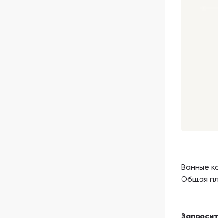
Ванные к
Общая п
Запроси