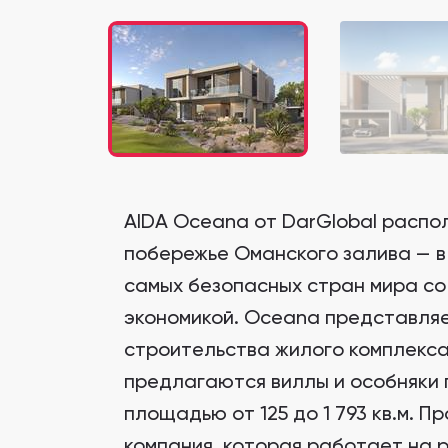
AIDA Oceana от DarGlobal распо
побережье Оманского залива — в
самых безопасных стран мира со
экономикой. Oceana представля
строительства жилого комплекса
предлагаются виллы и особняки 
площадью от 125 до 1 793 кв.м. 
компания, которая работает на р