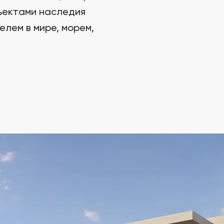
Sunrise Heaven Townhouses
ъектами наследия
Sunrise Heaven Townhouses, Маскат
лем в мире, морем,
Trump International Hotel Oman
Trump International Hotel, Маскат , Оман
Lamar Residences
Lamar Residences, Така
Sunrise Heaven Townhouses
Sunrise Heaven Townhouses, Маскат