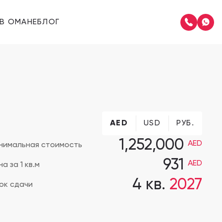
В ОМАНЕ
БЛОГ
AED
USD
РУБ.
Muriya Tourism Development
1,252,000
AED
нимальная стоимость
931
AED
а за 1 кв.м
4 кв.
2027
ок сдачи
The Residence Mandarin Oriental Muscat 2
The Residence Mandarin Oriental Muscat 2, Маскат