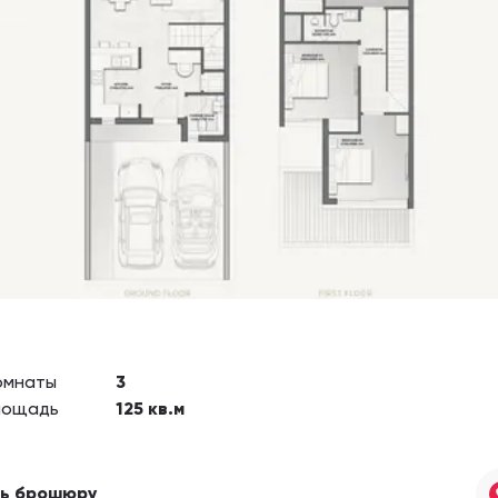
омнаты
3
лощадь
125
кв.м
ть брошюру