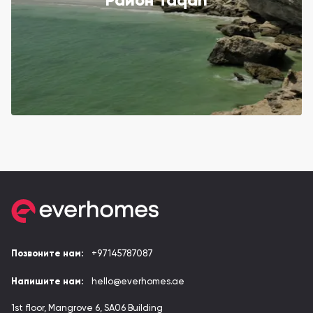
Район Taqah
Позвоните нам:
+97145787087
Напишите нам:
hello@everhomes.ae
1st floor, Mangrove 6, SA06 Building