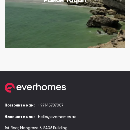
Район Taqah
Позвоните нам:
+97145787087
Напишите нам:
hello@everhomes.ae
1st floor, Mangrove 6, SA06 Building