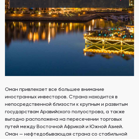
Все Проекты
Wadi Zaha
Sunrise Heaven Tow
Development
Wadi Zaha, Султан Хайтам-Сити
Sunrise Heaven Town
Маскат
Застройщики 11
Wadi Zaha
Trump International
Wadi Zaha, Султан Хайтам-Сити
Trump International H
ПОКАЗАТЬ ВСЕ
Оман
Wadi Zaha
Lamar Residences
Wadi Zaha, Султан Хайтам-Сити
Lamar Residences, Т
Wadi Zaha
Sunrise Heaven Tow
Wadi Zaha, Султан Хайтам-Сити
Sunrise Heaven Town
Маскат
Оман привлекает все большее внимание
иностранных инвесторов. Страна находится в
непосредственной близости к крупным и развитым
государствам Аравийского полуострова, а также
выгодно расположена на пересечении торговых
путей между Восточной Африкой и Южной Азией.
Оман — нефтедобывающая страна со стабильной